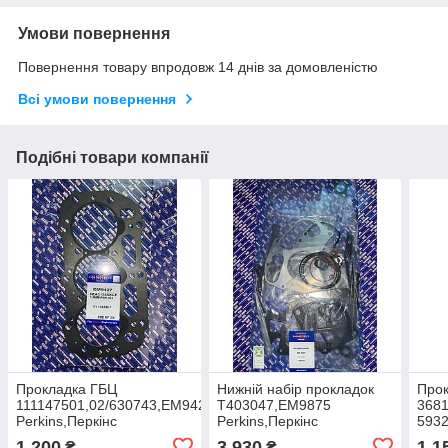
Умови повернення
Повернення товару впродовж 14 днів за домовленістю
Всі умови повернення
Подібні товари компанії
Прокладка ГБЦ
Нижній набір прокладок
Прок
111147501,02/630743,EM9427
T403047,EM9875
3681
Perkins,Перкінс
Perkins,Перкінс
593
Perk
1 200
3 930
1 1
₴
₴