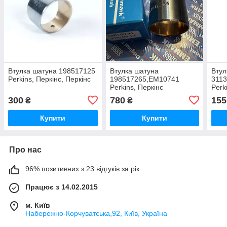
Втулка шатуна 198517125
Втулка шатуна
Втул
Perkins, Перкінс, Перкінс
198517265,EM10741
3113
Perkins, Перкінс
Perk
300
780
155
₴
₴
Купити
Купити
Про нас
96% позитивних з 23 відгуків за рік
Працює з 14.02.2015
м. Київ
Набережно-Корчуватська,92, Київ, Україна