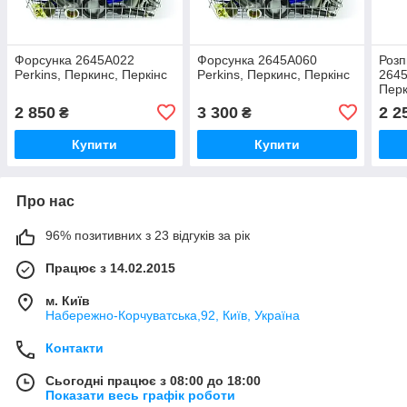
Форсунка 2645A022
Форсунка 2645A060
Роз
Perkins, Перкинс, Перкінс
Perkins, Перкинс, Перкінс
2645
Перк
2 850
3 300
2 2
₴
₴
Купити
Купити
Про нас
96% позитивних з 23 відгуків за рік
Працює з 14.02.2015
м. Київ
Набережно-Корчуватська,92, Київ, Україна
Контакти
Сьогодні працює з 08:00 до 18:00
Показати весь графік роботи