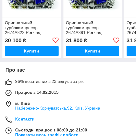
Оригінальний
Оригінальний
Ориг
турбокомпресор
турбокомпресор
тур
2674A822 Perkins,
2674A391 Perkins,
2674
Перкінс, Перквінс
Перкінс, Перквінс
Перк
30 100
31 800
31 
₴
₴
Купити
Купити
Про нас
96% позитивних з 23 відгуків за рік
Працює з 14.02.2015
м. Київ
Набережно-Корчуватська,92, Київ, Україна
Контакти
Сьогодні працює з 08:00 до 21:00
Показати весь графік роботи