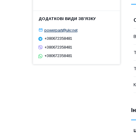
powerpart@ukr.net
В
+380672358481
+380672358481
Т
+380672358481
Т
К
І
Ц