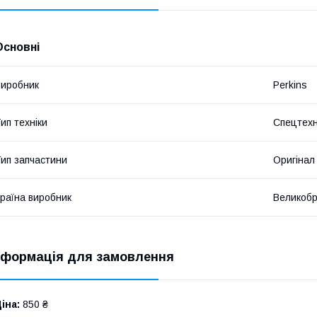
Основні
иробник
Perkins
ип техніки
Спецтехн
ип запчастини
Оригінал
раїна виробник
Великобр
нформація для замовлення
іна:
850 ₴