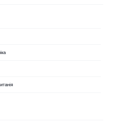
іка
итанія