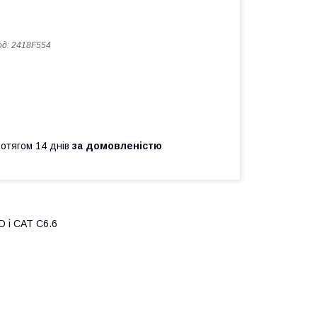
од:
2418F554
ротягом 14 днів
за домовленістю
D і САТ С6.6