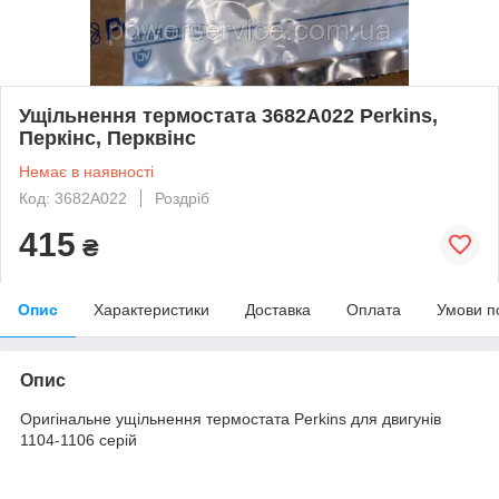
Ущільнення термостата 3682A022 Perkins,
Перкінс, Перквінс
Немає в наявності
Код: 3682A022
Роздріб
415
₴
Опис
Характеристики
Доставка
Оплата
Умови п
Опис
Оригінальне ущільнення термостата Perkins для двигунів
1104-1106 серій