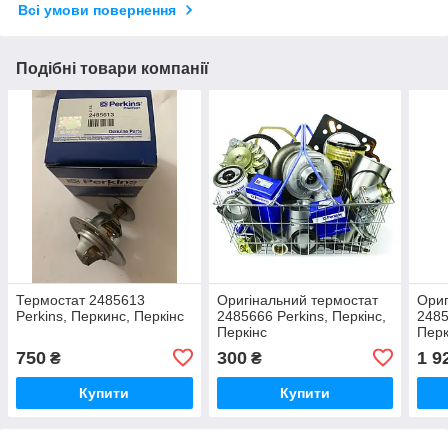
Всі умови повернення
Подібні товари компанії
Термостат 2485613
Оригінальний термостат
Ориг
Perkins, Перкинс, Перкінс
2485666 Perkins, Перкінс,
2485
Перкінс
Перк
750
300
1 9
₴
₴
Купити
Купити