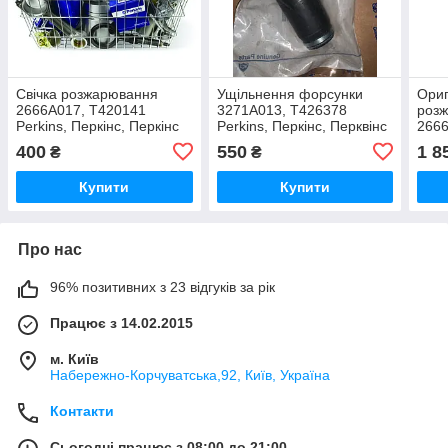
Свічка розжарювання
Ущільнення форсунки
Ориг
2666A017, T420141
3271A013, T426378
роз
Perkins, Перкінс, Перкінс
Perkins, Перкінс, Перквінс
266
Perk
400
550
1 8
₴
₴
Купити
Купити
Про нас
96% позитивних з 23 відгуків за рік
Працює з 14.02.2015
м. Київ
Набережно-Корчуватська,92, Київ, Україна
Контакти
Сьогодні працює з 08:00 до 21:00