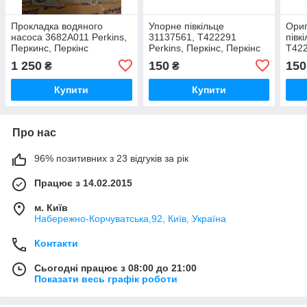
Прокладка водяного
Упорне півкільце
Ориг
насоса 3682A011 Perkins,
31137561, T422291
півк
Перкинс, Перкінс
Perkins, Перкінс, Перкінс
T422
1 250
150
150
₴
₴
Купити
Купити
Про нас
96% позитивних з 23 відгуків за рік
Працює з 14.02.2015
м. Київ
Набережно-Корчуватська,92, Київ, Україна
Контакти
Сьогодні працює з 08:00 до 21:00
Показати весь графік роботи