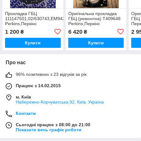
Прокладка ГБЦ
Оригінальна прокладка
Ориг
111147501,02/630743,EM9427
ГБЦ (ремонтна) T409648
ГБЦ 
Perkins,Перкінс
Perkins,Перкінс
Перк
1 200
6 420
2 9
₴
₴
Купити
Купити
Про нас
96% позитивних з 23 відгуків за рік
Працює з 14.02.2015
м. Київ
Набережно-Корчуватська,92, Київ, Україна
Контакти
Сьогодні працює з 08:00 до 21:00
Показати весь графік роботи