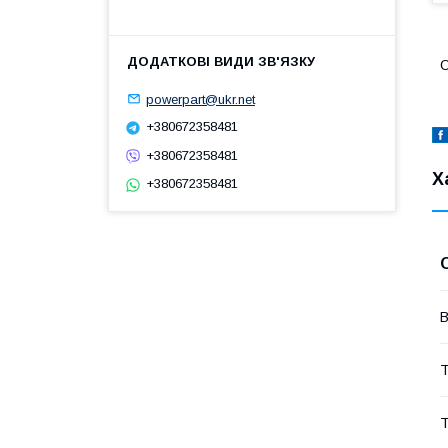
О
powerpart@ukr.net
+380672358481
+380672358481
Х
+380672358481
В
Т
Т