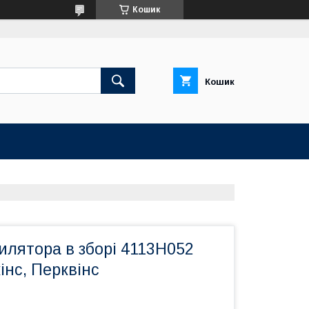
Кошик
Кошик
илятора в зборі 4113H052
інс, Перквінс