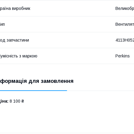
раїна виробник
Великобр
ип
Вентиля
од запчастини
4113H05
умісність з маркою
Perkins
нформація для замовлення
іна:
8 100 ₴