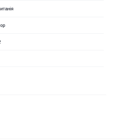
итанія
тор
2