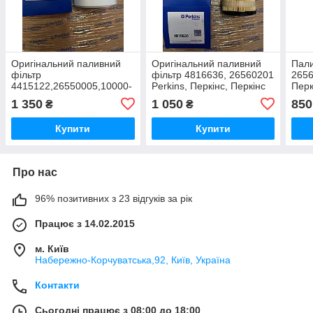
Оригінальний паливний
Оригінальний паливний
Пали
фільтр
фільтр 4816636, 26560201
2656
4415122,26550005,10000-
Perkins, Перкінс, Перкінс
Перк
63247 Perkins, Перкинс,
1 350
1 050
850
₴
₴
Перкінс
Купити
Купити
Про нас
96% позитивних з 23 відгуків за рік
Працює з 14.02.2015
м. Київ
Набережно-Корчуватська,92, Київ, Україна
Контакти
Сьогодні працює з 08:00 до 18:00