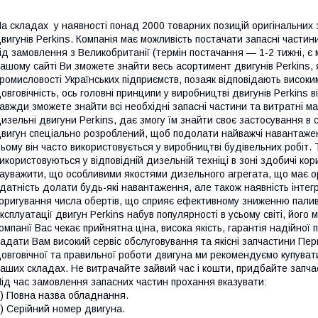
а складах у наявності понад 2000 товарних позицій оригінальних з
вигунів Perkins. Компанія має можливість постачати запасні частини 
ід замовлення з Великобританії (термін постачання — 1-2 тижні, є
ашому сайті Ви зможете знайти весь асортимент двигунів Perkins, 
ромисловості Українських підприємств, позаяк відповідають високим
овговічність, ось головні принципи у виробництві двигунів Perkins в
авжди зможете знайти всі необхідні запасні частини та витратні м
изельні двигуни Perkins, дає змогу їм знайти своє застосування в 
вигун спеціально розроблений, щоб подолати найважчі навантаженн
ьому він часто використовується у виробництві будівельних робіт. 
икористовуються у відповідній дизельній техніці в зоні здобичі кор
ауважити, що особливими якостями дизельного агрегата, що має ори
датність долати будь-які навантаження, але також наявність інтег
оригування числа обертів, що сприяє ефективному зниженню паливн
ксплуатації двигун Perkins набув популярності в усьому світі, його
омпанії Вас чекає прийнятна ціна, висока якість, гарантія надійної 
адати Вам високий сервіс обслуговування та якісні запчастини Пер
овговічної та правильної роботи двигуна ми рекомендуємо купувати т
аших складах. Не витрачайте зайвий час і кошти, придбайте запчас
ід час замовлення запасних частин прохання вказувати:
) Повна назва обладнання.
) Серійний номер двигуна.