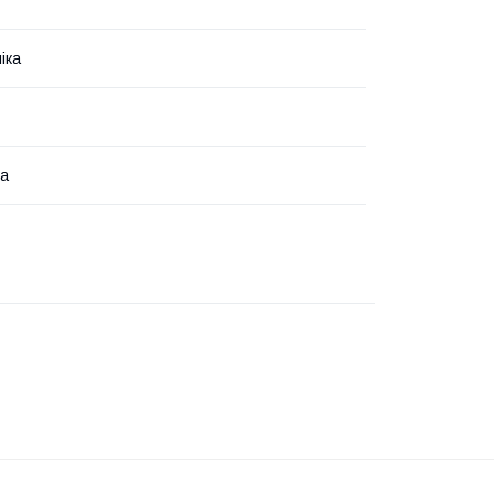
іка
на