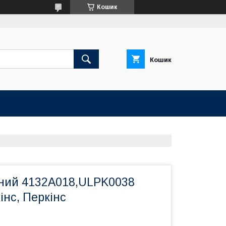
Кошик
Кошик
ний 4132A018,ULPK0038
інс, Перкінс