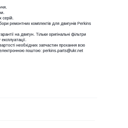
ччя.
ри.
 серій.
бори ремонтних комплектів для двигунів Perkins
рантії на двигун. Тільки оригінальні фільтри
 експлуатації.
вартості необхідних запчастин прохання всю
 електронною поштою: perkins.parts@ukr.net