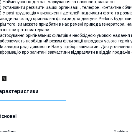
) Найменування деталі, маркування за наявності, кількості.
) Установити реквізити Вашої організації, телефон, контактне обли
) У разі труднощів у визначенні деталей надсилати фото та розмі
авжди на складі оригінальні фільтри для двигунів Perkins будь-яких
рім того, ви можете придбати в нас ремені привода генератора, на
а інші витратні матеріали.
астосування оригінальних фільтрів є необхідною умовою надання га
абезпечують необхідний режим фільтрації впродовж усього терміну
и завжди раді допомогти Вам у підборі запчастин. Для уточнення 
нформацію про запитані запчастини відправляти в відділ продажів
арактеристики
Основні
иробник
Perkins