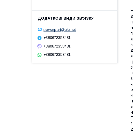
Н
д
п
н
powerpart@ukr.net
п
+380672358481
д
з
+380672358481
д
+380672358481
д
ц
в
з
з
к
е
к
н
д
н
П
1
2