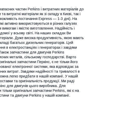
апасних частин Perkins і витратних матеріалів до
та витратні матеріали як зі складу в Києві, так і
 можливість постачання Express — 1-3 дні). На
які активно використовуються в різних галузях
 вимогам і якістю виготовлення. Надійність і
ідомої у всьому світі. На наших складах Ви
атеріали. Дуже висока продуктивність, якою мають
складі багатьох дизельних генераторів. Цей
я в електростанціях і генераторах і завдяки
Також запчастини для двигунів Perkins
исних металів, сільському господарстві. Варто
гінальні запчастини Перкінс, є не тільки його
рованої електронної системи, яка відповідає за
их витрат. Завдяки надійності та тривалості в
 можна легко придбати в нашій компанії. У нашій
поставки та оригінальність продукції. Ми раді
кінс для двигунів цього виробника. Для
ільки оригінальні запчастини Perkins, які є на
тини та двигуни Perkins у нашій компанії.