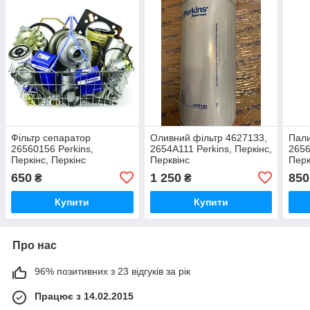
Фільтр сепаратор
Оливний фільтр 4627133,
Пали
26560156 Perkins,
2654A111 Perkins, Перкінс,
2656
Перкінс, Перкінс
Перквінс
Перк
650
1 250
850
₴
₴
Купити
Купити
Про нас
96% позитивних з 23 відгуків за рік
Працює з 14.02.2015