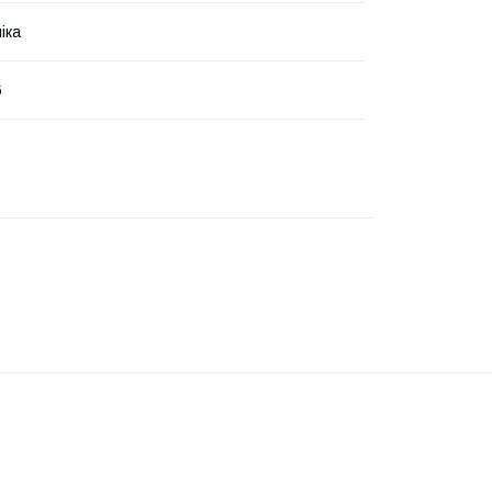
іка
6