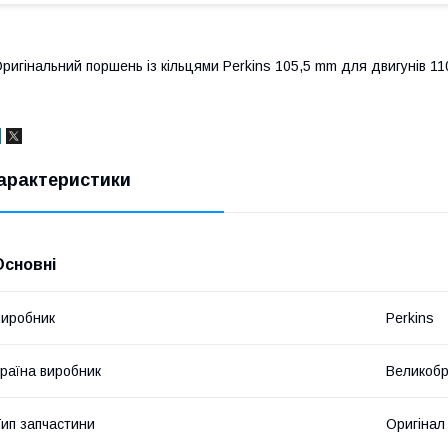
ригінальний поршень із кільцями Perkins 105,5 mm для двигунів 110
арактеристики
Основні
иробник
Perkins
раїна виробник
Великобр
ип запчастини
Оригінал