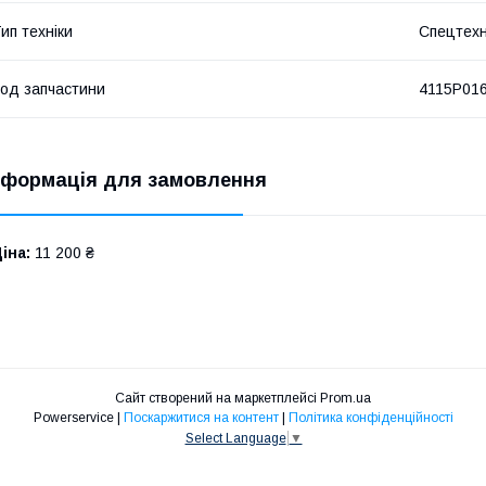
ип техніки
Спецтехн
од запчастини
4115P01
нформація для замовлення
іна:
11 200 ₴
Сайт створений на маркетплейсі
Prom.ua
Powerservice |
Поскаржитися на контент
|
Політика конфіденційності
Select Language
▼