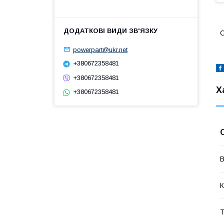
О
powerpart@ukr.net
+380672358481
+380672358481
Х
+380672358481
В
К
Т