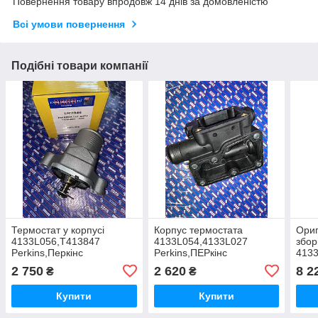
Повернення товару впродовж 14 днів за домовленістю
Всі умови повернення
Подібні товари компанії
Термостат у корпусі
Корпус термостата
Ориг
4133L056,T413847
4133L054,4133L027
збор
Perkins,Перкінс
Perkins,ПЕРкінс
4133
Перк
2 750
2 620
8 2
₴
₴
Купити
Купити