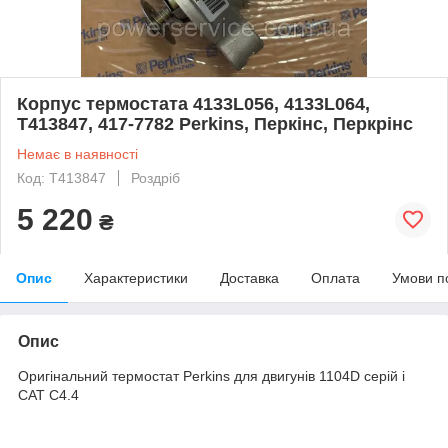
Корпус термостата 4133L056, 4133L064,
T413847, 417-7782 Perkins, Перкінс, Перкрінс
Немає в наявності
Код: T413847
Роздріб
5 220
₴
Опис
Характеристики
Доставка
Оплата
Умови п
Опис
Оригінальний термостат Perkins для двигунів 1104D серій і
САТ С4.4