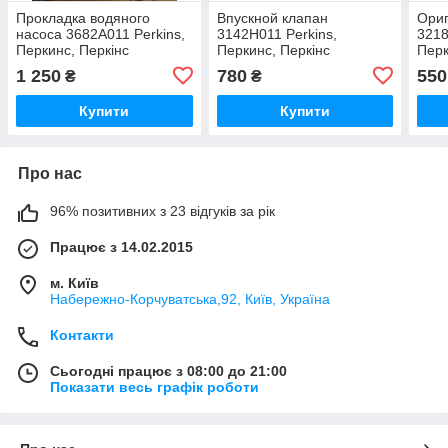
Прокладка водяного
Впускной клапан
Ориг
насоса 3682A011 Perkins,
3142H011 Perkins,
3218
Перкинс, Перкінс
Перкинс, Перкінс
Перк
1 250
780
550
₴
₴
Купити
Купити
Про нас
96% позитивних з 23 відгуків за рік
Працює з 14.02.2015
м. Київ
Набережно-Корчуватська,92, Київ, Україна
Контакти
Сьогодні працює з 08:00 до 21:00
Показати весь графік роботи