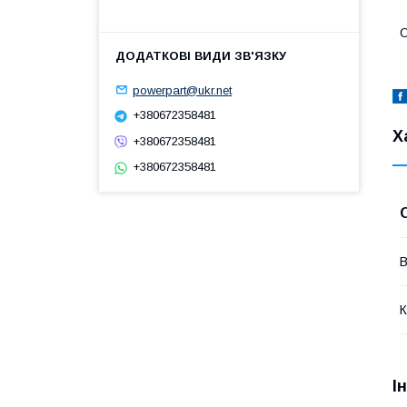
О
powerpart@ukr.net
+380672358481
Х
+380672358481
+380672358481
В
К
І