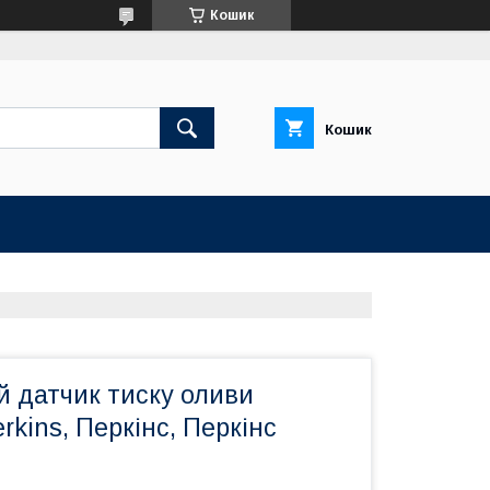
Кошик
Кошик
й датчик тиску оливи
kins, Перкінс, Перкінс