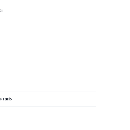
ії
итанія