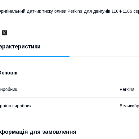
ригінальний датчик тиску оливи Perkins для двигунів 1104-1106 сер
арактеристики
Основні
иробник
Perkins
раїна виробник
Великобр
нформація для замовлення