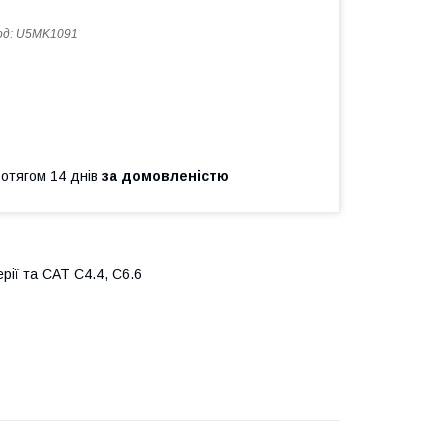
од:
U5MK1091
ротягом 14 днів
за домовленістю
рії та САТ С4.4, С6.6