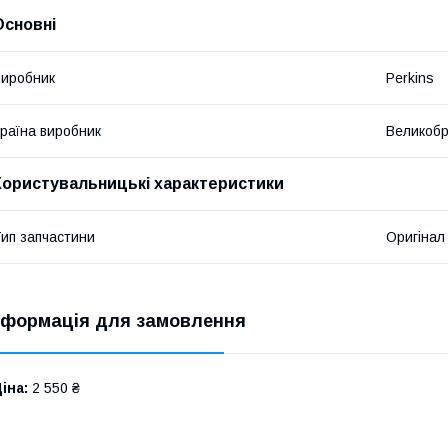
Основні
иробник
Perkins
раїна виробник
Великобр
Користувальницькі характеристики
ип запчастини
Оригінал
нформація для замовлення
іна:
2 550 ₴