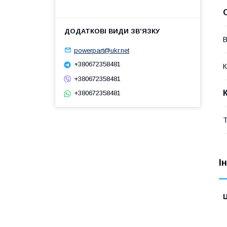
В
powerpart@ukr.net
+380672358481
К
+380672358481
+380672358481
Т
І
Ц