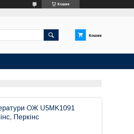
Кошик
Кошик
ератури ОЖ U5MK1091
інс, Перкінс