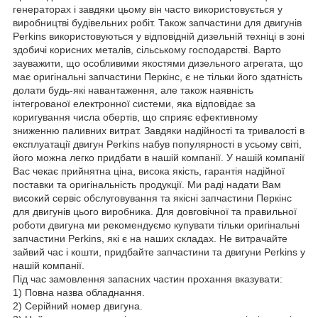
генераторах і завдяки цьому він часто використовується у
виробництві будівельних робіт. Також запчастини для двигунів
Perkins використовуються у відповідній дизельній техніці в зоні
здобичі корисних металів, сільському господарстві. Варто
зауважити, що особливими якостями дизельного агрегата, що
має оригінальні запчастини Перкінс, є не тільки його здатність
долати будь-які навантаження, але також наявність
інтегрованої електронної системи, яка відповідає за
коригування числа обертів, що сприяє ефективному
зниженню паливних витрат. Завдяки надійності та тривалості в
експлуатації двигун Perkins набув популярності в усьому світі,
його можна легко придбати в нашій компанії. У нашій компанії
Вас чекає прийнятна ціна, висока якість, гарантія надійної
поставки та оригінальність продукції. Ми раді надати Вам
високий сервіс обслуговування та якісні запчастини Перкінс
для двигунів цього виробника. Для довговічної та правильної
роботи двигуна ми рекомендуємо купувати тільки оригінальні
запчастини Perkins, які є на наших складах. Не витрачайте
зайвий час і кошти, придбайте запчастини та двигуни Perkins у
нашій компанії.
Під час замовлення запасних частин прохання вказувати:
1) Повна назва обладнання.
2) Серійний номер двигуна.