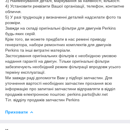
3) Найменування деталі, маркування за наявності, кількості.
4) Установити реквізити Вашої організації, телефон, контактне
обличчя.
5) У разі труднощів у визначенні деталей надсилати фото та
розміри.
Завжди на складі оригінальні фільтри для двигунів Perkins
будь-яких серій.
Крім того, ви можете придбати в нас ремені приводу
генератора, набори ремонтних комплектів для двигунів
Perkins та інші витратні матеріали.
Застосування оригінальних фільтрів є необхідною умовою
надання гарантії на двигун. Тільки оригінальні фільтри
забезпечують необхідний режим фільтрації впродовж усього
терміну експлуатації.
Ми завжди раді допомогти Вам у підборі запчастин. Для
уточнення вартості необхідних запчастин прохання всю
інформацію про запитані запчастини відправляти в відділ
продажів електронною поштою: perkins.parts@ukr.net
Тіл. відділу продажів запчастин Perkins
Приховати