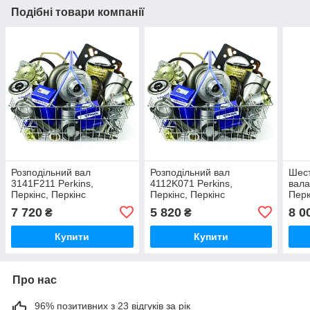
Подібні товари компанії
Розподільний вал
Розподільний вал
Шест
3141F211 Perkins,
4112K071 Perkins,
вала
Перкінс, Перкінс
Перкінс, Перкінс
Перк
7 720
5 820
8 0
₴
₴
Купити
Купити
Про нас
96% позитивних з 23 відгуків за рік