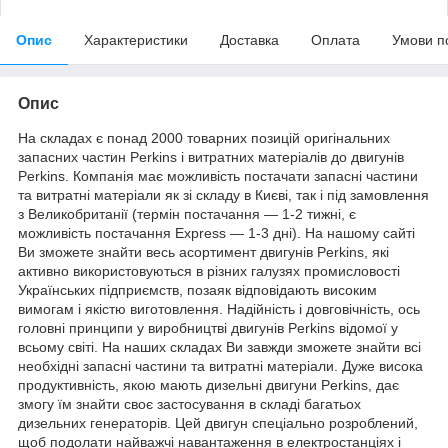
Опис
Характеристики
Доставка
Оплата
Умови п
Опис
На складах є понад 2000 товарних позицій оригінальних
запасних частин Perkins і витратних матеріалів до двигунів
Perkins. Компанія має можливість постачати запасні частини
та витратні матеріали як зі складу в Києві, так і під замовлення
з Великобританії (термін постачання — 1-2 тижні, є
можливість постачання Express — 1-3 дні). На нашому сайті
Ви зможете знайти весь асортимент двигунів Perkins, які
активно використовуються в різних галузях промисловості
Українських підприємств, позаяк відповідають високим
вимогам і якістю виготовлення. Надійність і довговічність, ось
головні принципи у виробництві двигунів Perkins відомої у
всьому світі. На наших складах Ви завжди зможете знайти всі
необхідні запасні частини та витратні матеріали. Дуже висока
продуктивність, якою мають дизельні двигуни Perkins, дає
змогу їм знайти своє застосування в складі багатьох
дизельних генераторів. Цей двигун спеціально розроблений,
щоб подолати найважчі навантаження в електростанціях і