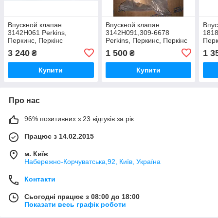
Впускной клапан
Впускной клапан
Впус
3142H061 Perkins,
3142H091,309-6678
1818
Перкинс, Перкінс
Perkins, Перкинс, Перкінс
Перк
3 240
1 500
1 3
₴
₴
Купити
Купити
Про нас
96% позитивних з 23 відгуків за рік
Працює з 14.02.2015
м. Київ
Набережно-Корчуватська,92, Київ, Україна
Контакти
Сьогодні працює з 08:00 до 18:00
Показати весь графік роботи