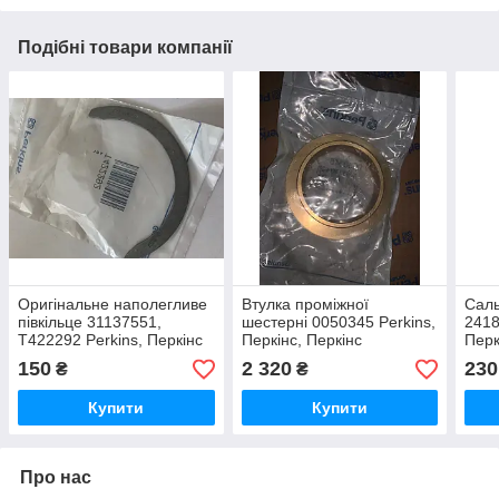
Подібні товари компанії
Оригінальне наполегливе
Втулка проміжної
Саль
півкільце 31137551,
шестерні 0050345 Perkins,
2418
T422292 Perkins, Перкінс
Перкінс, Перкінс
Перк
150
2 320
230
₴
₴
Купити
Купити
Про нас