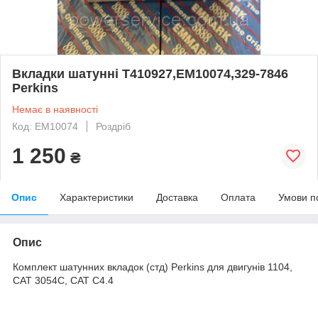
Вкладки шатунні T410927,EM10074,329-7846
Perkins
Немає в наявності
Код: EM10074
Роздріб
1 250
₴
Опис
Характеристики
Доставка
Оплата
Умови п
Опис
Комплект шатунних вкладок (стд) Perkins для двигунів 1104,
САТ 3054С, САТ С4.4